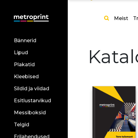
Meist
Tr
Bännerid
Katal
Lipud
Plakatid
Kleebised
Sildid ja viidad
Esitlustarvikud
Messiboksid
Telgid
Erilahendused