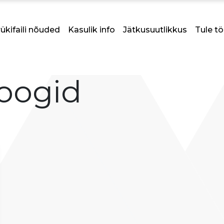
ükifaili nõuded
Kasulik info
Jätkusuutlikkus
Tule tö
oogid