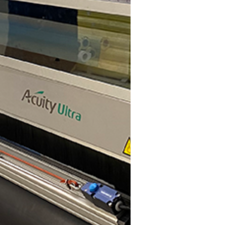
Veebilehel on kasutatud küpsiseid.
Kasutame küpsiseid sisu ja reklaamide isikupärastamiseks,
sotsiaalse meedia funktsioonide pakkumiseks ning liikluse