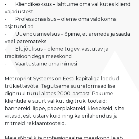
- Kliendikesksus – lähtume oma valikutes kliendi
vajadustest
- Professionaalsus – oleme oma valdkonna
asjatundjad
- Uuendusmeelsus – õpime, et areneda ja saada
veel paremateks
- Elujõulisus – oleme tugev, vastutav ja
traditsioonidega meeskond
- Väärtustame oma inimesi
Metroprint Systems on Eesti kapitaliga loodud
trükiettevõte. Tegutseme suureformaadilise
digitrüki turul alates 2000. aastast. Pakume
klientidele suurt valikut digitrüki tooteid:
bännereid, lippe, paberplakateid, kleebiseid, silte,
viitasid, esitlustarvikuid ning ka erilahendusi ja
mitmeid reklaamtooteid.
Meie sõbralik ja professionaalne meeskond leiab