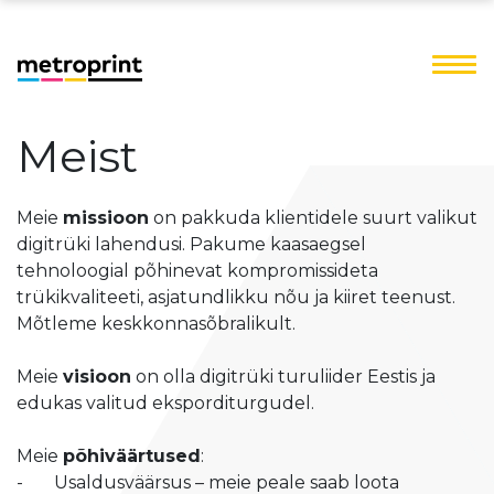
Meist
Meie
missioon
on pakkuda klientidele suurt valikut
digitrüki lahendusi. Pakume kaasaegsel
tehnoloogial põhinevat kompromissideta
trükikvaliteeti, asjatundlikku nõu ja kiiret teenust.
Mõtleme keskkonnasõbralikult.
Meie
visioon
on olla digitrüki turuliider Eestis ja
edukas valitud eksporditurgudel.
Meie
põhiväärtused
:
- Usaldusväärsus – meie peale saab loota